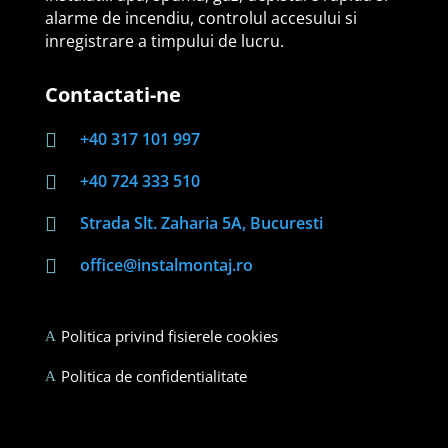
alarme de incendiu, controlul accesului si
inregistrare a timpului de lucru.
Contactati-ne
+40 317 101 997

+40 724 333 510

Strada Slt. Zaharia 5A, Bucuresti

office@instalmontaj.ro

Politica privind fisierele cookies
A
Politica de confidentialitate
A